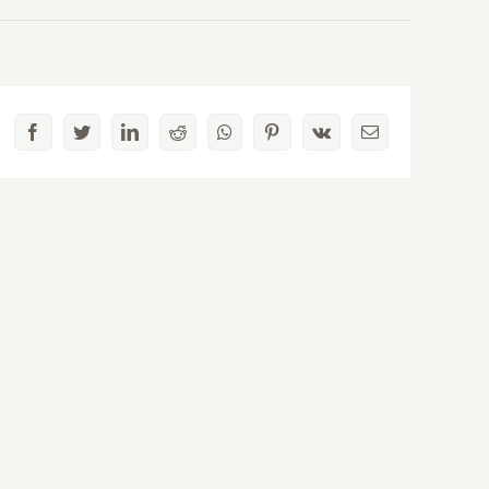
Facebook
Twitter
LinkedIn
Reddit
Whatsapp
Pinterest
Vk
Email