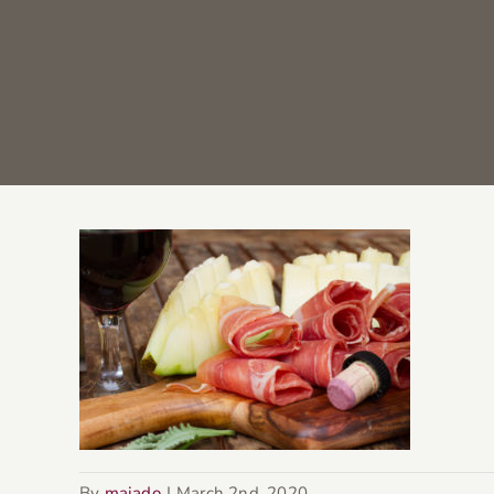
By
majado
|
March 2nd, 2020