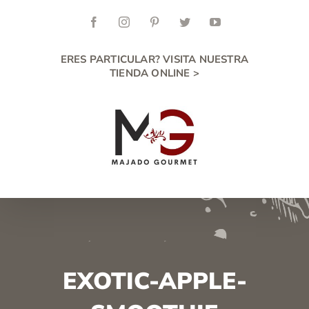
Skip
to
Facebook
Instagram
Pinterest
Twitter
YouTube
content
ERES PARTICULAR? VISITA NUESTRA
TIENDA ONLINE >
EXOTIC-APPLE-