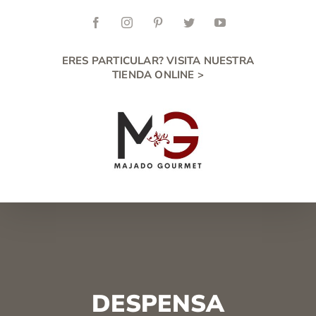
Skip
to
Facebook
Instagram
Pinterest
Twitter
YouTube
content
ERES PARTICULAR? VISITA NUESTRA
TIENDA ONLINE >
DESPENSA