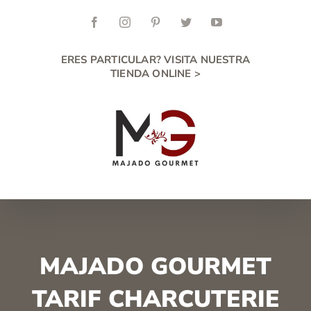
Skip
to
Facebook
Instagram
Pinterest
Twitter
YouTube
content
ERES PARTICULAR? VISITA NUESTRA
TIENDA ONLINE >
MAJADO GOURMET
TARIF CHARCUTERIE