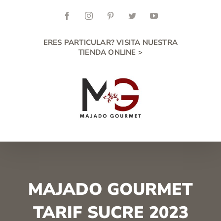
Skip
to
Facebook
Instagram
Pinterest
Twitter
YouTube
content
ERES PARTICULAR? VISITA NUESTRA
TIENDA ONLINE >
MAJADO GOURMET
TARIF SUCRE 2023