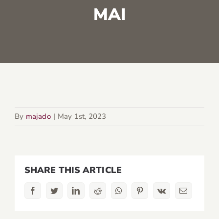
MAI
By
majado
|
May 1st, 2023
SHARE THIS ARTICLE
Facebook
Twitter
LinkedIn
Reddit
Whatsapp
Pinterest
Vk
Email