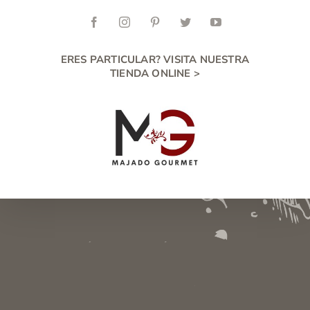
Skip
to
Facebook
Instagram
Pinterest
Twitter
YouTube
content
ERES PARTICULAR? VISITA NUESTRA
TIENDA ONLINE >