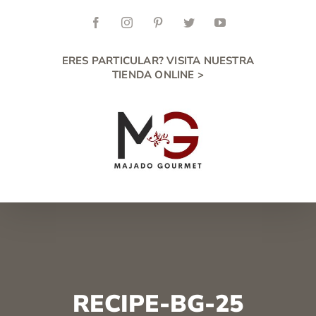
Skip
to
Facebook
Instagram
Pinterest
Twitter
YouTube
content
ERES PARTICULAR? VISITA NUESTRA
TIENDA ONLINE >
RECIPE-BG-25