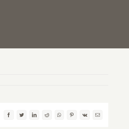
Facebook
Twitter
LinkedIn
Reddit
Whatsapp
Pinterest
Vk
Email